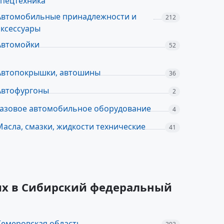
спецтехника
Автомобильные принадлежности и
212
аксессуары
Автомойки
52
Автопокрышки, автошины
36
Автофургоны
2
Газовое автомобильное оборудование
4
Масла, смазки, жидкости технические
41
их в Сибирский федеральный
Кемеровская область