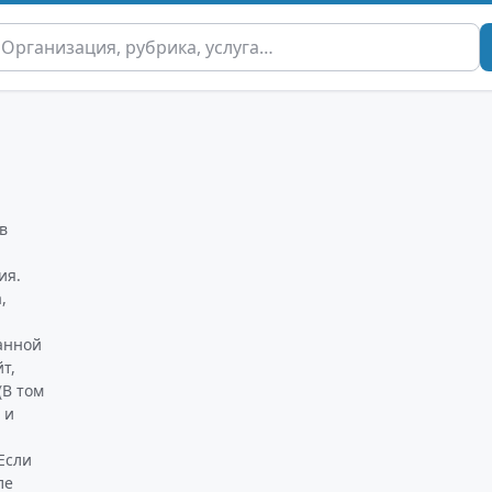
в
ия.
,
ы
анной
т,
В том
 и
Если
ле