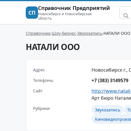
Справочник Предприятий
СП
Новосибирск и Новосибирская
область
Справочник
Шоу-бизнес
Звукозапись
НАТАЛИ ООО
НАТАЛИ ООО
Новосибирск г., С
Адрес
+7 (383) 3149579
Телефоны
http://www.natali
Сайт
Арт бюро Натали
Рубрики
Звукозапись
Т
Киновидеопроизв