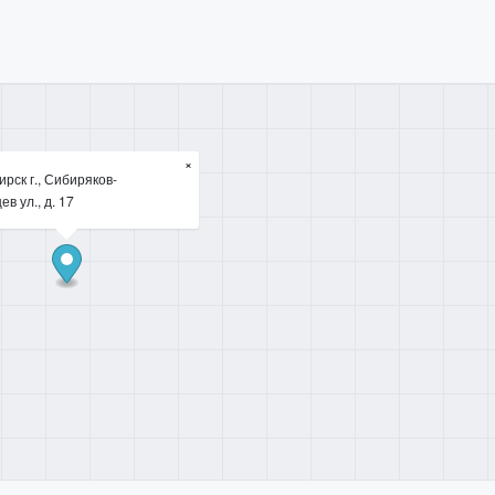
×
рск г., Сибиряков-
ев ул., д. 17