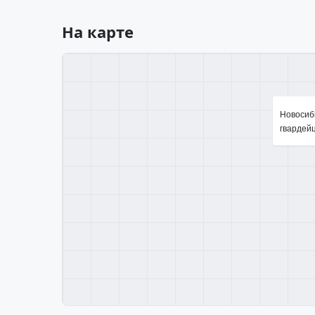
На карте
Новосиби
гвардейц