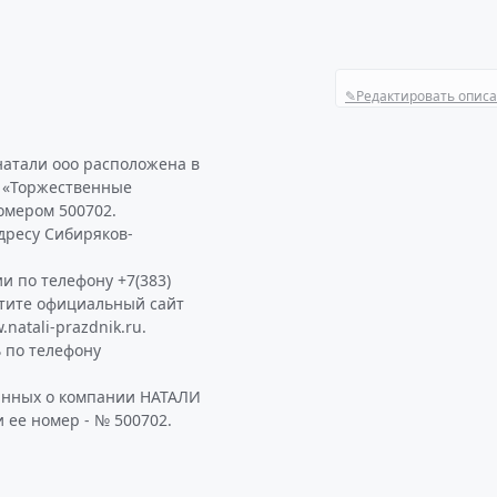
✎
Редактировать опис
натали ооо расположена в
и «Торжественные
омером 500702.
дресу Сибиряков-
и по телефону +7(383)
етите официальный сайт
atali-prazdnik.ru.
 по телефону
данных о компании НАТАЛИ
 ее номер - № 500702.