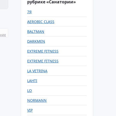
рубрике «Санатории»
7Я
AEROBIC CLASS
BALTMAN
ание
DARKMEN
EXTREME FITNESS
EXTREME FITNESS
LA VETRINA
LAHTI
LO
NORMANN
VIP