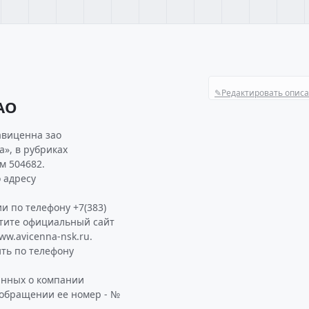
✎
Редактировать опис
АО
авиценна зао
», в рубриках
м 504682.
 адресу
и по телефону +7(383)
етите официальный сайт
w.avicenna-nsk.ru.
ть по телефону
анных о компании
 обращении ее номер - №