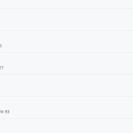
5
27
/я 93