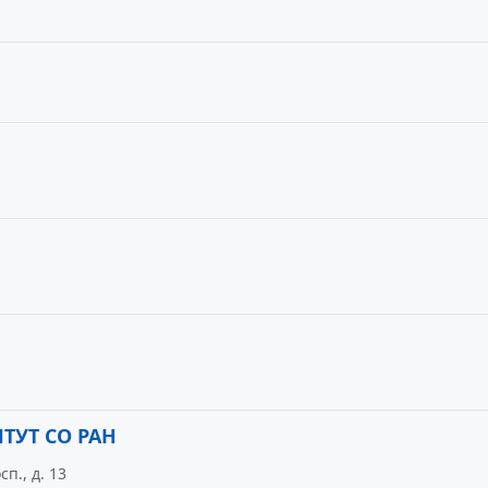
УТ СО РАН
п., д. 13