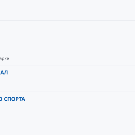
 арке
ИАЛ
 СПОРТА