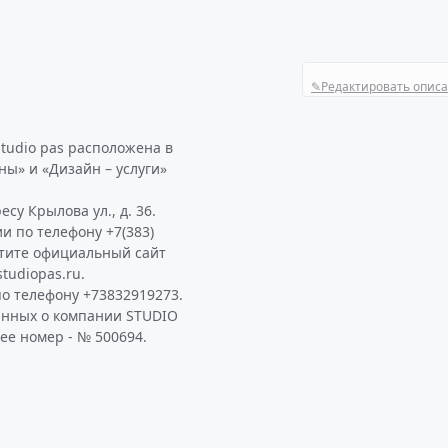
✎
Редактировать опис
tudio pas расположена в
ны» и «Дизайн – услуги»
су Крылова ул., д. 36.
и по телефону +7(383)
етите официальный сайт
tudiopas.ru.
о телефону +73832919273.
анных о компании STUDIO
ее номер - № 500694.