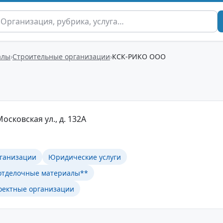
алы
Строительные организации
КСК-РИКО ООО
осковская ул., д. 132А
ганизации
Юридические услуги
отделочные материалы**
оектные организации