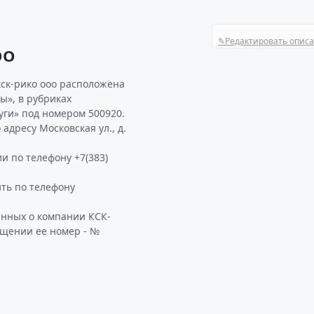
✎
Редактировать опис
ОО
кск-рико ооо расположена
ы», в рубриках
ги» под номером 500920.
дресу Московская ул., д.
и по телефону +7(383)
ть по телефону
анных о компании КСК-
ащении ее номер - №