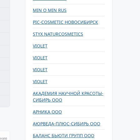
MIN O MIN RUS
PIC-COSMETIC НОВОСИБИРСК
STYX NATURCOSMETICS
VIOLET
VIOLET
VIOLET
VIOLET
АКАДЕМИЯ НАУЧНОЙ КРАСОТЫ-
СИБИРЬ ООО
АРНИКА ООО
АЮРВЕДА-ПЛЮС-СИБИРЬ ООО
БАЛАНС БЬЮТИ ГРУПП ООО
ание