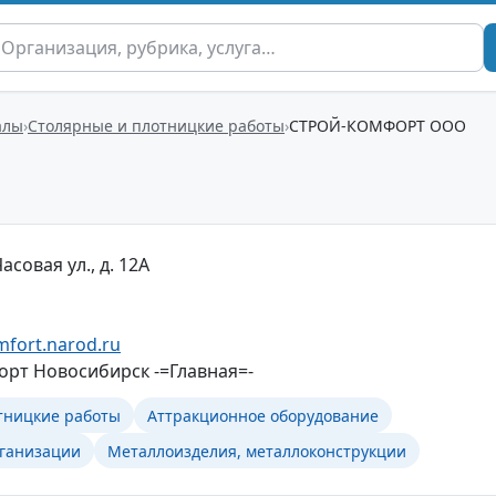
алы
Столярные и плотницкие работы
СТРОЙ-КОМФОРТ ООО
асовая ул., д. 12А
mfort.narod.ru
рт Новосибирск -=Главная=-
тницкие работы
Аттракционное оборудование
ганизации
Металлоизделия, металлоконструкции