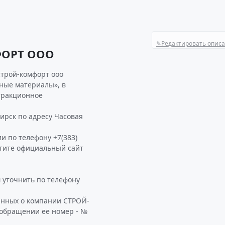
✎
Редактировать опис
ФОРТ ООО
строй-комфорт ооо
ьные материалы», в
тракционное
рск по адресу Часовая
и по телефону +7(383)
етите официальный сайт
уточнить по телефону
анных о компании СТРОЙ-
 обращении ее номер - №