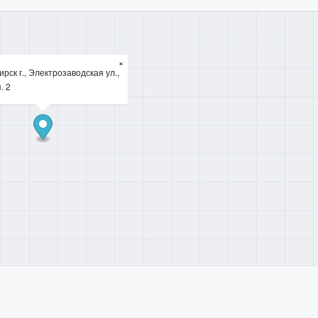
×
рск г., Электрозаводская ул.,
. 2