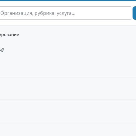
ирование
ий