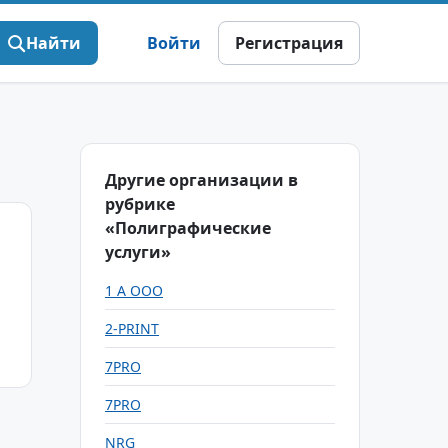
Найти
Войти
Регистрация
Другие организации в
рубрике
«Полиграфические
услуги»
1 А ООО
2-PRINT
7PRO
7PRO
NRG