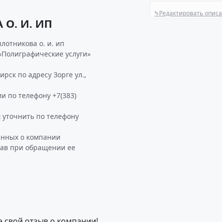
✎
Редактировать опис
О. И. ИП
лотникова о. и. ип
«Полиграфические услуги»
рск по адресу Зорге ул.,
и по телефону +7(383)
уточнить по телефону
анных о компании
зав при обращении ее
е свой отзыв о компании!