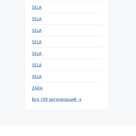
SELA
SELA
SELA
SELA
SELA
SELA
SELA
ZARA
Все 109 организаций →