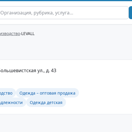
изводство
LEVALL
Большевистская ул., д. 43
одство
Одежда – оптовая продажа
адлежности
Одежда детская