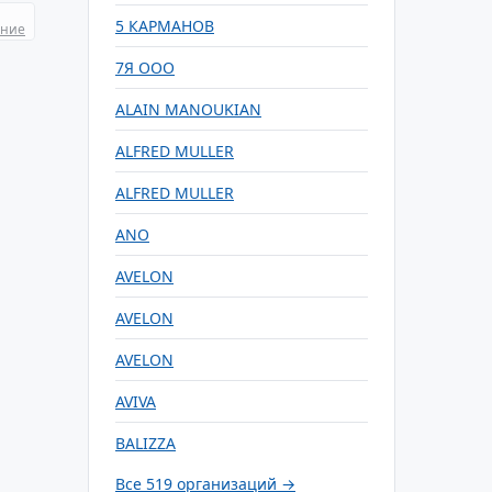
5 КАРМАНОВ
ание
7Я ООО
ALAIN MANOUKIAN
ALFRED MULLER
ALFRED MULLER
ANO
AVELON
AVELON
AVELON
AVIVA
BALIZZA
Все 519 организаций →