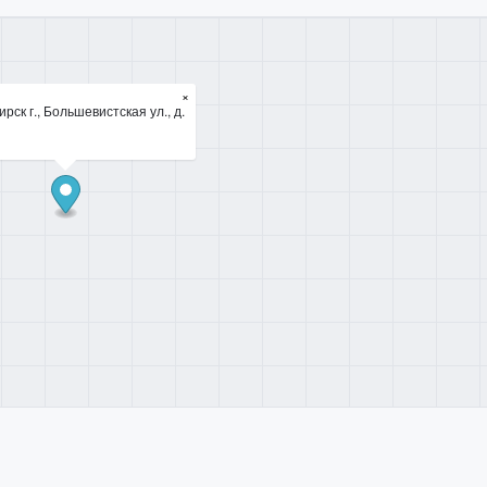
×
рск г., Большевистская ул., д.