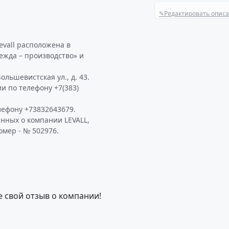
✎
Редактировать опис
evall расположена в
дежда – производство» и
ольшевистская ул., д. 43.
и по телефону +7(383)
лефону +73832643679.
нных о компании LEVALL,
омер - № 502976.
е свой отзыв о компании!