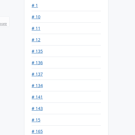
# 1
# 10
ание
# 11
# 12
# 135
# 136
# 137
# 134
# 141
# 143
# 15
# 165