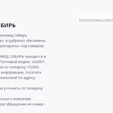
✎
Редактировать опис
ИБИРЬ
никомед сибирь
а», в рубриках «Витамины
препараты» под номером
ОМЕД СИБИРЬ находится в
 Почтовый индекс: 630007.
и по телефону +7(383)
ой информации, посетите
оженный по адресу
 уточнить по телефону
анных о компании
при обращении ее номер -