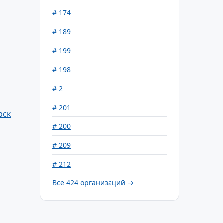
# 174
# 189
# 199
# 198
# 2
# 201
рск
# 200
# 209
# 212
Все 424 организаций →