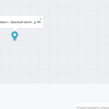
×
рск г., Красный просп., д. 69
✎
Редактировать опис